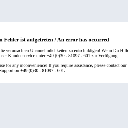
n Fehler ist aufgetreten / An error has occurred
 die verursachten Unannehmlichkeiten zu entschuldigen! Wenn Du Hilfe
unser Kundenservice unter +49 (0)30 - 81097 - 601 zur Verfügung.
se for any inconvenience! If you require assistance, please contact our
upport on +49 (0)30 - 81097 - 601.
e