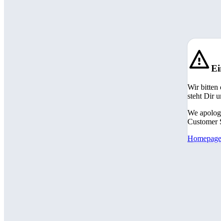
Ei
Wir bitten
steht Dir 
We apologi
Customer S
Homepag