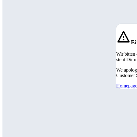
Ei
Wir bitten
steht Dir 
We apologi
Customer S
Homepag