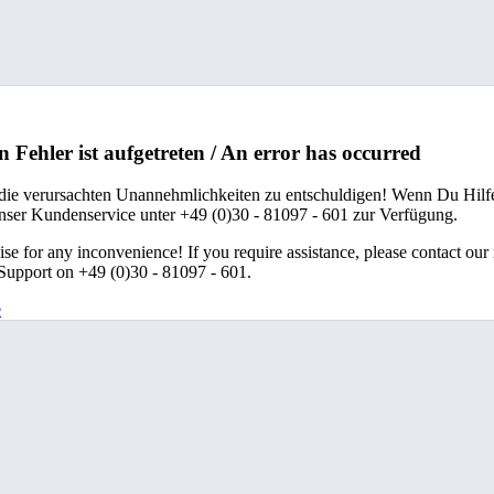
n Fehler ist aufgetreten / An error has occurred
 die verursachten Unannehmlichkeiten zu entschuldigen! Wenn Du Hilfe
unser Kundenservice unter +49 (0)30 - 81097 - 601 zur Verfügung.
se for any inconvenience! If you require assistance, please contact our
upport on +49 (0)30 - 81097 - 601.
e