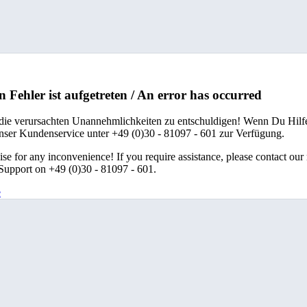
n Fehler ist aufgetreten / An error has occurred
 die verursachten Unannehmlichkeiten zu entschuldigen! Wenn Du Hilfe
unser Kundenservice unter +49 (0)30 - 81097 - 601 zur Verfügung.
se for any inconvenience! If you require assistance, please contact our
upport on +49 (0)30 - 81097 - 601.
e