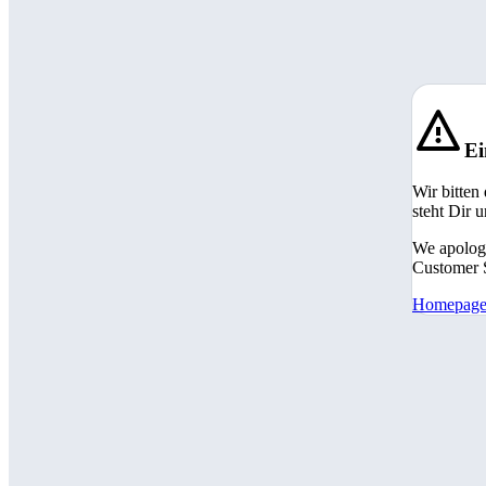
Ei
Wir bitten
steht Dir 
We apologi
Customer S
Homepag