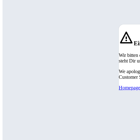
Ei
Wir bitten
steht Dir 
We apologi
Customer S
Homepag