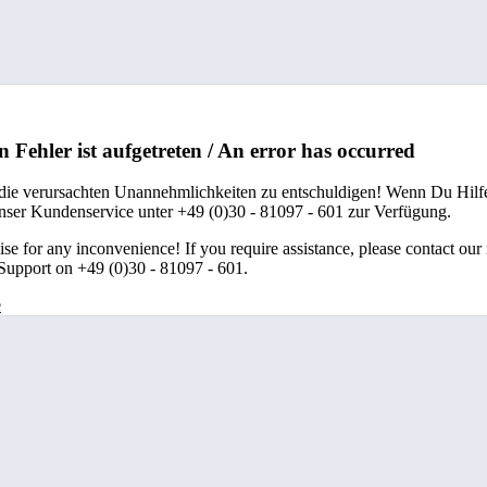
n Fehler ist aufgetreten / An error has occurred
 die verursachten Unannehmlichkeiten zu entschuldigen! Wenn Du Hilfe
unser Kundenservice unter +49 (0)30 - 81097 - 601 zur Verfügung.
se for any inconvenience! If you require assistance, please contact our
upport on +49 (0)30 - 81097 - 601.
e