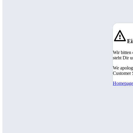
Ei
Wir bitten
steht Dir 
We apologi
Customer S
Homepag