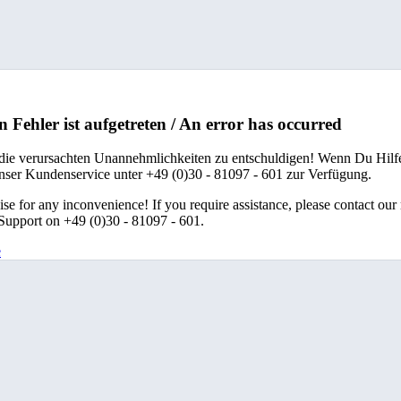
n Fehler ist aufgetreten / An error has occurred
 die verursachten Unannehmlichkeiten zu entschuldigen! Wenn Du Hilfe
unser Kundenservice unter +49 (0)30 - 81097 - 601 zur Verfügung.
se for any inconvenience! If you require assistance, please contact our
upport on +49 (0)30 - 81097 - 601.
e