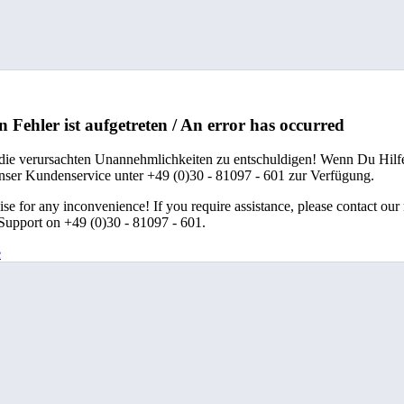
n Fehler ist aufgetreten / An error has occurred
 die verursachten Unannehmlichkeiten zu entschuldigen! Wenn Du Hilfe
unser Kundenservice unter +49 (0)30 - 81097 - 601 zur Verfügung.
se for any inconvenience! If you require assistance, please contact our
upport on +49 (0)30 - 81097 - 601.
e