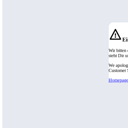
Ei
Wir bitten
steht Dir 
We apologi
Customer S
Homepag