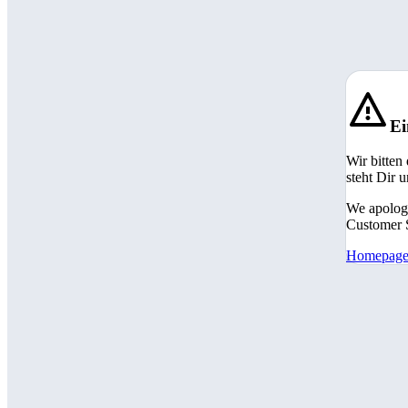
Ei
Wir bitten
steht Dir 
We apologi
Customer S
Homepag