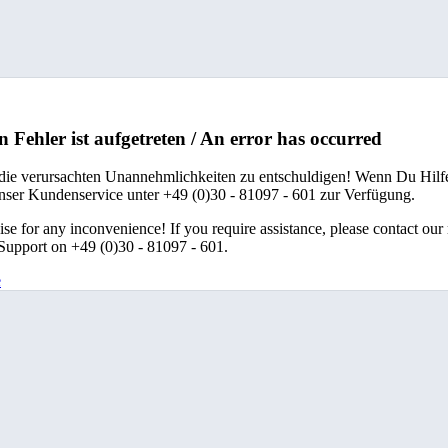
n Fehler ist aufgetreten / An error has occurred
 die verursachten Unannehmlichkeiten zu entschuldigen! Wenn Du Hilfe
unser Kundenservice unter +49 (0)30 - 81097 - 601 zur Verfügung.
se for any inconvenience! If you require assistance, please contact our
upport on +49 (0)30 - 81097 - 601.
e