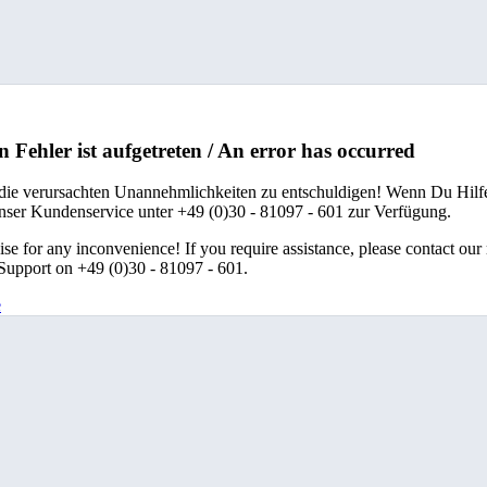
n Fehler ist aufgetreten / An error has occurred
 die verursachten Unannehmlichkeiten zu entschuldigen! Wenn Du Hilfe
unser Kundenservice unter +49 (0)30 - 81097 - 601 zur Verfügung.
se for any inconvenience! If you require assistance, please contact our
upport on +49 (0)30 - 81097 - 601.
e