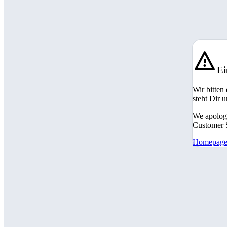
Ei
Wir bitten
steht Dir 
We apologi
Customer S
Homepag