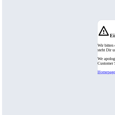
Ei
Wir bitten
steht Dir 
We apologi
Customer S
Homepag