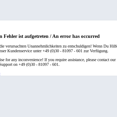
n Fehler ist aufgetreten / An error has occurred
 die verursachten Unannehmlichkeiten zu entschuldigen! Wenn Du Hilfe
unser Kundenservice unter +49 (0)30 - 81097 - 601 zur Verfügung.
se for any inconvenience! If you require assistance, please contact our
upport on +49 (0)30 - 81097 - 601.
e