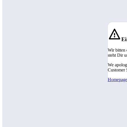
Ei
Wir bitten
steht Dir 
We apologi
Customer S
Homepag