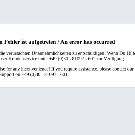
n Fehler ist aufgetreten / An error has occurred
 die verursachten Unannehmlichkeiten zu entschuldigen! Wenn Du Hilfe
unser Kundenservice unter +49 (0)30 - 81097 - 601 zur Verfügung.
se for any inconvenience! If you require assistance, please contact our
upport on +49 (0)30 - 81097 - 601.
e