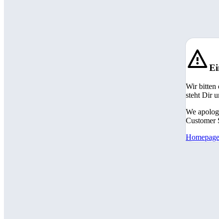
Ei
Wir bitten
steht Dir 
We apologi
Customer S
Homepag