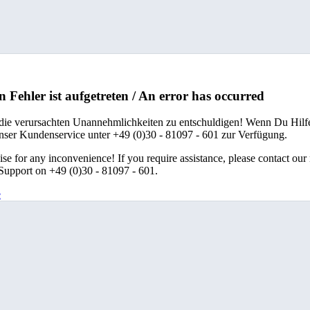
n Fehler ist aufgetreten / An error has occurred
 die verursachten Unannehmlichkeiten zu entschuldigen! Wenn Du Hilfe
unser Kundenservice unter +49 (0)30 - 81097 - 601 zur Verfügung.
se for any inconvenience! If you require assistance, please contact our
upport on +49 (0)30 - 81097 - 601.
e