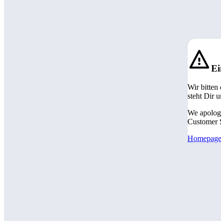
Ei
Wir bitten
steht Dir 
We apologi
Customer S
Homepag