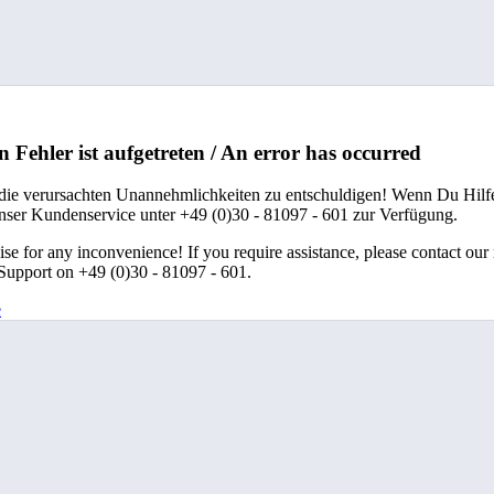
n Fehler ist aufgetreten / An error has occurred
 die verursachten Unannehmlichkeiten zu entschuldigen! Wenn Du Hilfe
unser Kundenservice unter +49 (0)30 - 81097 - 601 zur Verfügung.
se for any inconvenience! If you require assistance, please contact our
upport on +49 (0)30 - 81097 - 601.
e