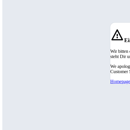
Ei
Wir bitten
steht Dir 
We apologi
Customer S
Homepag