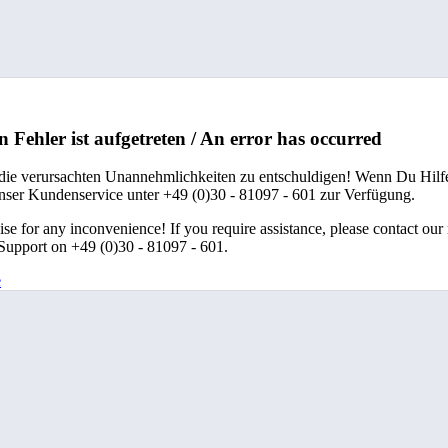
n Fehler ist aufgetreten / An error has occurred
 die verursachten Unannehmlichkeiten zu entschuldigen! Wenn Du Hilfe
unser Kundenservice unter +49 (0)30 - 81097 - 601 zur Verfügung.
se for any inconvenience! If you require assistance, please contact our
upport on +49 (0)30 - 81097 - 601.
e