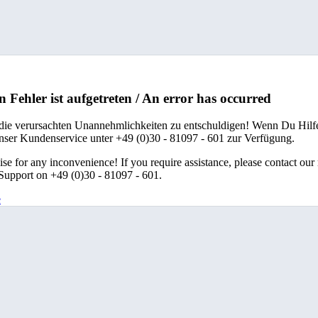
n Fehler ist aufgetreten / An error has occurred
 die verursachten Unannehmlichkeiten zu entschuldigen! Wenn Du Hilfe
unser Kundenservice unter +49 (0)30 - 81097 - 601 zur Verfügung.
se for any inconvenience! If you require assistance, please contact our
upport on +49 (0)30 - 81097 - 601.
e