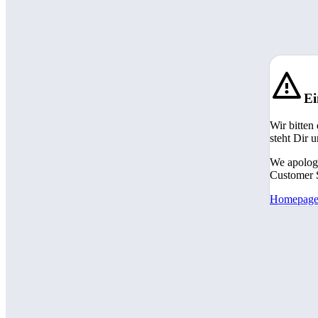
Ei
Wir bitten
steht Dir 
We apologi
Customer S
Homepag