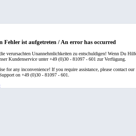
n Fehler ist aufgetreten / An error has occurred
 die verursachten Unannehmlichkeiten zu entschuldigen! Wenn Du Hilfe
unser Kundenservice unter +49 (0)30 - 81097 - 601 zur Verfügung.
se for any inconvenience! If you require assistance, please contact our
upport on +49 (0)30 - 81097 - 601.
e