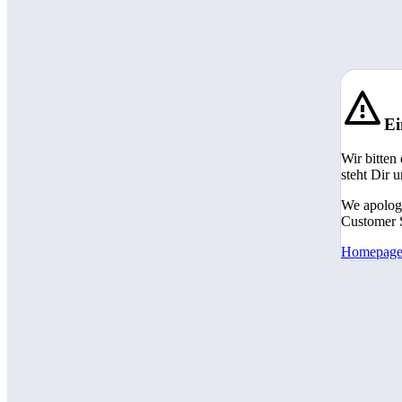
Ei
Wir bitten
steht Dir 
We apologi
Customer S
Homepag