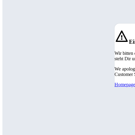
Ei
Wir bitten
steht Dir 
We apologi
Customer S
Homepag