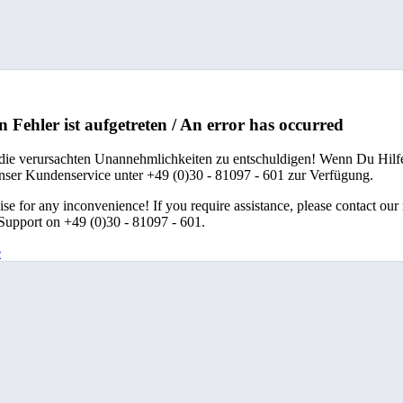
n Fehler ist aufgetreten / An error has occurred
 die verursachten Unannehmlichkeiten zu entschuldigen! Wenn Du Hilfe
unser Kundenservice unter +49 (0)30 - 81097 - 601 zur Verfügung.
se for any inconvenience! If you require assistance, please contact our
upport on +49 (0)30 - 81097 - 601.
e