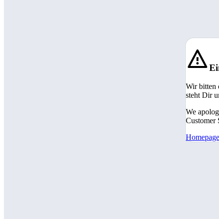
Ei
Wir bitten
steht Dir 
We apologi
Customer S
Homepag