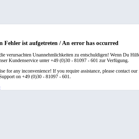
n Fehler ist aufgetreten / An error has occurred
 die verursachten Unannehmlichkeiten zu entschuldigen! Wenn Du Hilfe
unser Kundenservice unter +49 (0)30 - 81097 - 601 zur Verfügung.
se for any inconvenience! If you require assistance, please contact our
upport on +49 (0)30 - 81097 - 601.
e