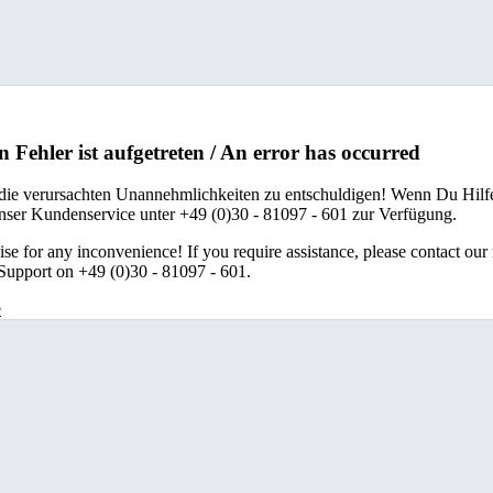
n Fehler ist aufgetreten / An error has occurred
 die verursachten Unannehmlichkeiten zu entschuldigen! Wenn Du Hilfe
unser Kundenservice unter +49 (0)30 - 81097 - 601 zur Verfügung.
se for any inconvenience! If you require assistance, please contact our
upport on +49 (0)30 - 81097 - 601.
e