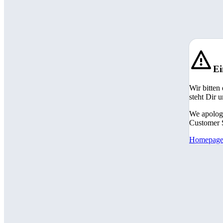
Ei
Wir bitten
steht Dir 
We apologi
Customer S
Homepag