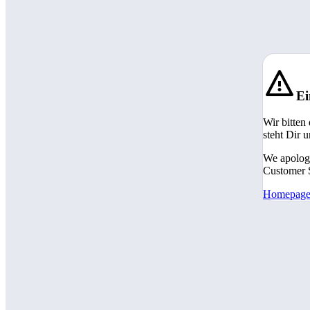
Ei
Wir bitten
steht Dir 
We apologi
Customer S
Homepag