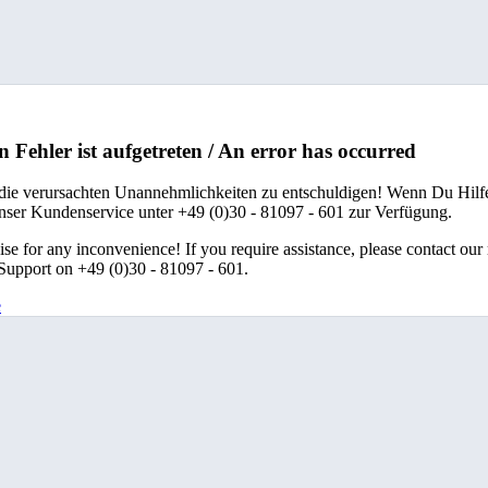
n Fehler ist aufgetreten / An error has occurred
 die verursachten Unannehmlichkeiten zu entschuldigen! Wenn Du Hilfe
unser Kundenservice unter +49 (0)30 - 81097 - 601 zur Verfügung.
se for any inconvenience! If you require assistance, please contact our
upport on +49 (0)30 - 81097 - 601.
e