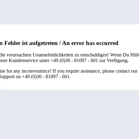
n Fehler ist aufgetreten / An error has occurred
 die verursachten Unannehmlichkeiten zu entschuldigen! Wenn Du Hilfe
unser Kundenservice unter +49 (0)30 - 81097 - 601 zur Verfügung.
se for any inconvenience! If you require assistance, please contact our
upport on +49 (0)30 - 81097 - 601.
e