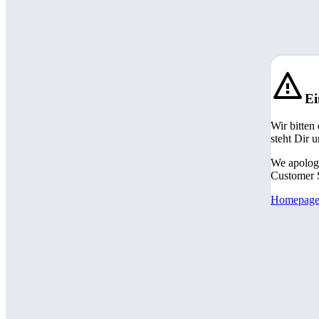
Ei
Wir bitten
steht Dir 
We apologi
Customer S
Homepag