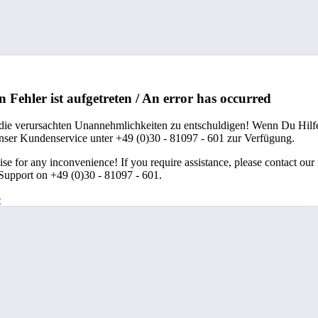
n Fehler ist aufgetreten / An error has occurred
 die verursachten Unannehmlichkeiten zu entschuldigen! Wenn Du Hilfe
unser Kundenservice unter +49 (0)30 - 81097 - 601 zur Verfügung.
se for any inconvenience! If you require assistance, please contact our
upport on +49 (0)30 - 81097 - 601.
e