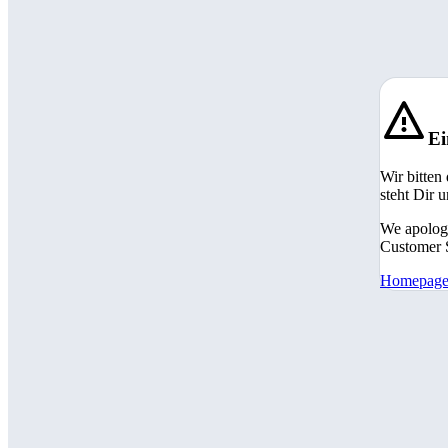
Ei
Wir bitten
steht Dir 
We apologi
Customer S
Homepag