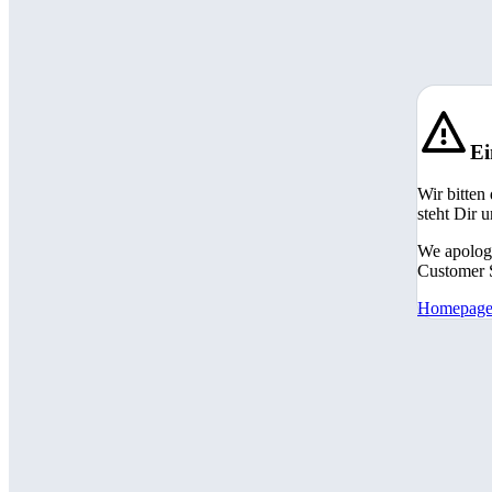
Ei
Wir bitten
steht Dir 
We apologi
Customer S
Homepag