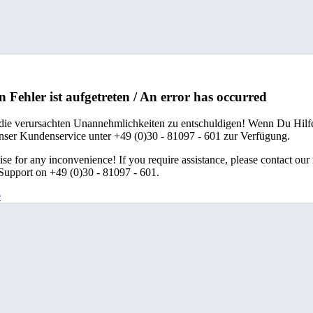
n Fehler ist aufgetreten / An error has occurred
 die verursachten Unannehmlichkeiten zu entschuldigen! Wenn Du Hilfe
unser Kundenservice unter +49 (0)30 - 81097 - 601 zur Verfügung.
se for any inconvenience! If you require assistance, please contact our
upport on +49 (0)30 - 81097 - 601.
e