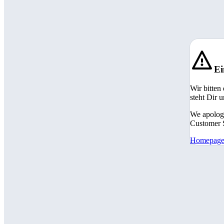
Ei
Wir bitten
steht Dir 
We apologi
Customer S
Homepag