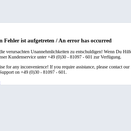
n Fehler ist aufgetreten / An error has occurred
 die verursachten Unannehmlichkeiten zu entschuldigen! Wenn Du Hilfe
unser Kundenservice unter +49 (0)30 - 81097 - 601 zur Verfügung.
se for any inconvenience! If you require assistance, please contact our
upport on +49 (0)30 - 81097 - 601.
e