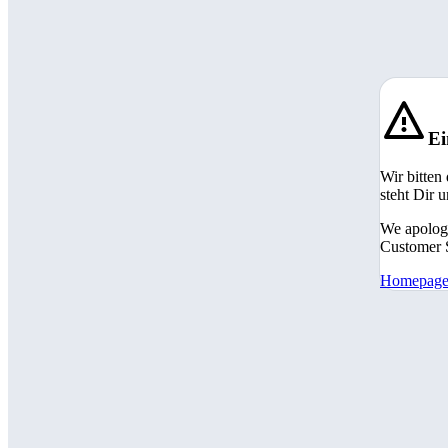
Ei
Wir bitten
steht Dir 
We apologi
Customer S
Homepag