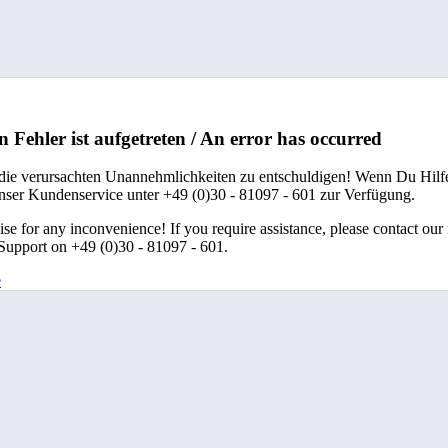
n Fehler ist aufgetreten / An error has occurred
 die verursachten Unannehmlichkeiten zu entschuldigen! Wenn Du Hilfe
unser Kundenservice unter +49 (0)30 - 81097 - 601 zur Verfügung.
se for any inconvenience! If you require assistance, please contact our
upport on +49 (0)30 - 81097 - 601.
e