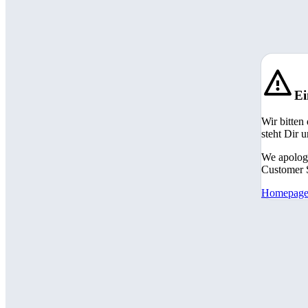
Ei
Wir bitten
steht Dir 
We apologi
Customer S
Homepag