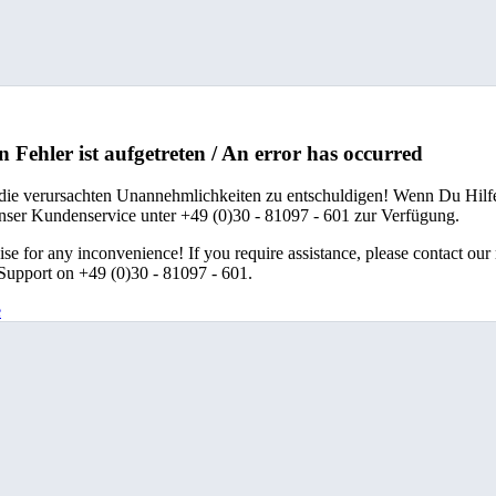
n Fehler ist aufgetreten / An error has occurred
 die verursachten Unannehmlichkeiten zu entschuldigen! Wenn Du Hilfe
unser Kundenservice unter +49 (0)30 - 81097 - 601 zur Verfügung.
se for any inconvenience! If you require assistance, please contact our
upport on +49 (0)30 - 81097 - 601.
e