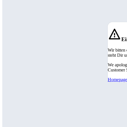
Ei
Wir bitten
steht Dir 
We apologi
Customer S
Homepag