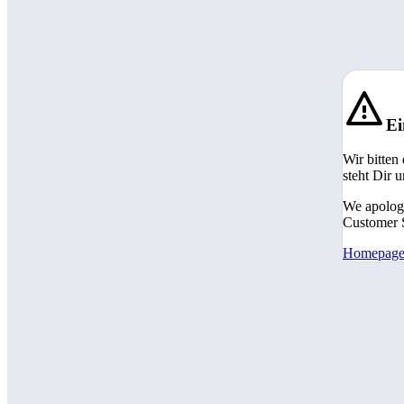
Ei
Wir bitten
steht Dir 
We apologi
Customer S
Homepag