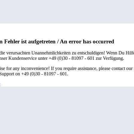
n Fehler ist aufgetreten / An error has occurred
 die verursachten Unannehmlichkeiten zu entschuldigen! Wenn Du Hilfe
unser Kundenservice unter +49 (0)30 - 81097 - 601 zur Verfügung.
se for any inconvenience! If you require assistance, please contact our
upport on +49 (0)30 - 81097 - 601.
e