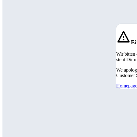
Ei
Wir bitten
steht Dir 
We apologi
Customer S
Homepag