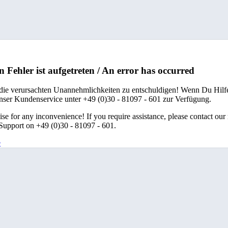
n Fehler ist aufgetreten / An error has occurred
 die verursachten Unannehmlichkeiten zu entschuldigen! Wenn Du Hilfe
unser Kundenservice unter +49 (0)30 - 81097 - 601 zur Verfügung.
se for any inconvenience! If you require assistance, please contact our
upport on +49 (0)30 - 81097 - 601.
e