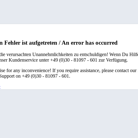
n Fehler ist aufgetreten / An error has occurred
 die verursachten Unannehmlichkeiten zu entschuldigen! Wenn Du Hilfe
unser Kundenservice unter +49 (0)30 - 81097 - 601 zur Verfügung.
se for any inconvenience! If you require assistance, please contact our
upport on +49 (0)30 - 81097 - 601.
e