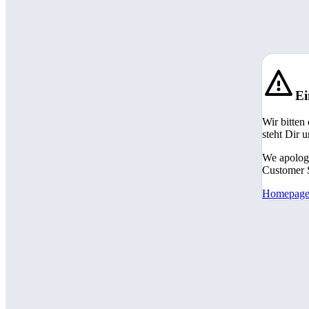
Ei
Wir bitten
steht Dir 
We apologi
Customer S
Homepag