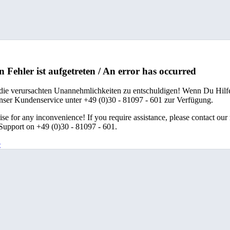
n Fehler ist aufgetreten / An error has occurred
 die verursachten Unannehmlichkeiten zu entschuldigen! Wenn Du Hilfe
unser Kundenservice unter +49 (0)30 - 81097 - 601 zur Verfügung.
se for any inconvenience! If you require assistance, please contact our
upport on +49 (0)30 - 81097 - 601.
e