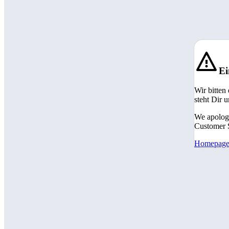
Ei
Wir bitten
steht Dir 
We apologi
Customer S
Homepag