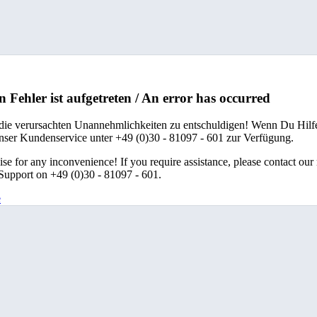
n Fehler ist aufgetreten / An error has occurred
 die verursachten Unannehmlichkeiten zu entschuldigen! Wenn Du Hilfe
unser Kundenservice unter +49 (0)30 - 81097 - 601 zur Verfügung.
se for any inconvenience! If you require assistance, please contact our
upport on +49 (0)30 - 81097 - 601.
e