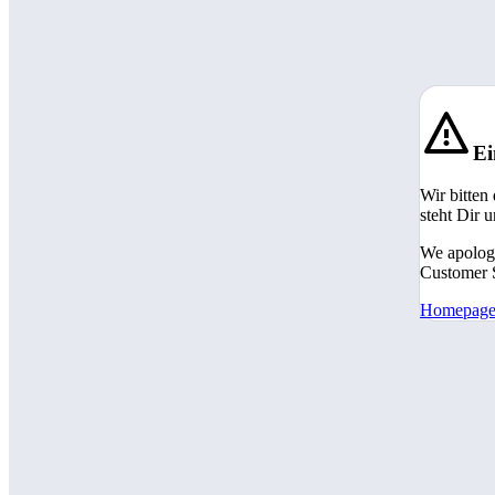
Ei
Wir bitten
steht Dir 
We apologi
Customer S
Homepag