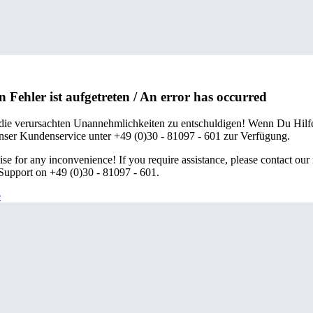
n Fehler ist aufgetreten / An error has occurred
 die verursachten Unannehmlichkeiten zu entschuldigen! Wenn Du Hilfe
unser Kundenservice unter +49 (0)30 - 81097 - 601 zur Verfügung.
se for any inconvenience! If you require assistance, please contact our
upport on +49 (0)30 - 81097 - 601.
e