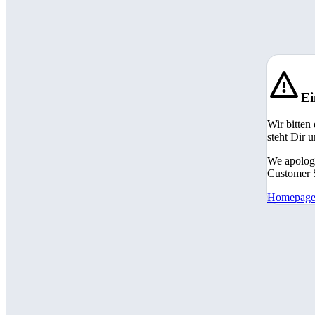
Ei
Wir bitten
steht Dir 
We apologi
Customer S
Homepag