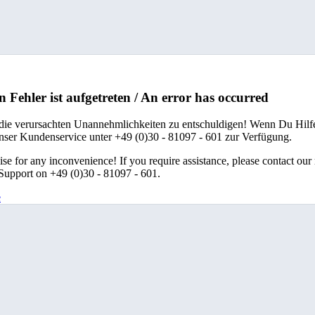
n Fehler ist aufgetreten / An error has occurred
 die verursachten Unannehmlichkeiten zu entschuldigen! Wenn Du Hilfe
unser Kundenservice unter +49 (0)30 - 81097 - 601 zur Verfügung.
se for any inconvenience! If you require assistance, please contact our
upport on +49 (0)30 - 81097 - 601.
e