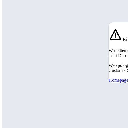
Ei
Wir bitten
steht Dir 
We apologi
Customer S
Homepag