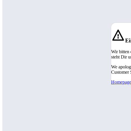
Ei
Wir bitten
steht Dir 
We apologi
Customer S
Homepag