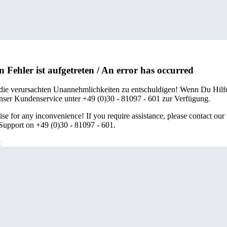
n Fehler ist aufgetreten / An error has occurred
 die verursachten Unannehmlichkeiten zu entschuldigen! Wenn Du Hilfe
unser Kundenservice unter +49 (0)30 - 81097 - 601 zur Verfügung.
se for any inconvenience! If you require assistance, please contact our
upport on +49 (0)30 - 81097 - 601.
e