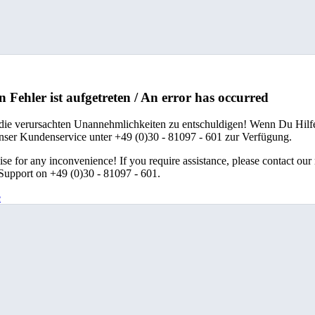
n Fehler ist aufgetreten / An error has occurred
 die verursachten Unannehmlichkeiten zu entschuldigen! Wenn Du Hilfe
unser Kundenservice unter +49 (0)30 - 81097 - 601 zur Verfügung.
se for any inconvenience! If you require assistance, please contact our
upport on +49 (0)30 - 81097 - 601.
e