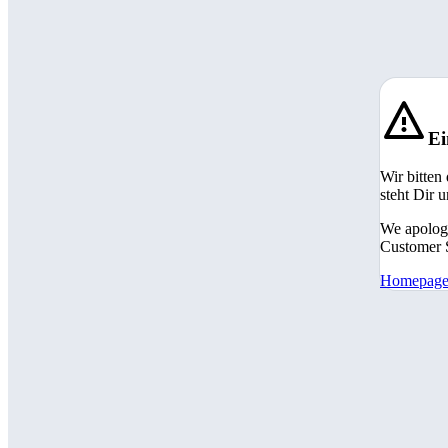
Ei
Wir bitten
steht Dir 
We apologi
Customer S
Homepag