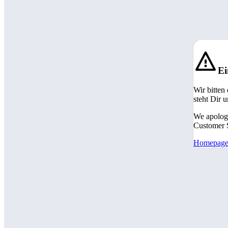
Ei
Wir bitten
steht Dir 
We apologi
Customer S
Homepag