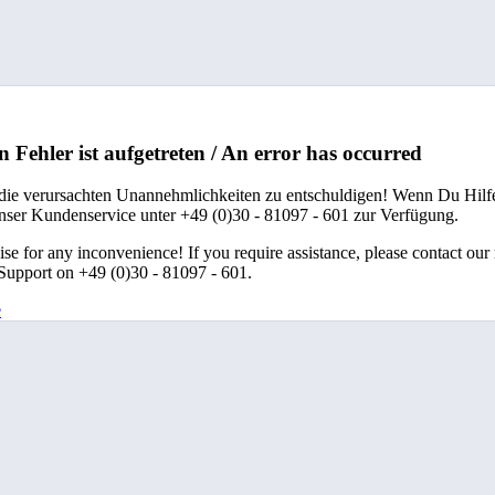
n Fehler ist aufgetreten / An error has occurred
 die verursachten Unannehmlichkeiten zu entschuldigen! Wenn Du Hilfe
unser Kundenservice unter +49 (0)30 - 81097 - 601 zur Verfügung.
se for any inconvenience! If you require assistance, please contact our
upport on +49 (0)30 - 81097 - 601.
e