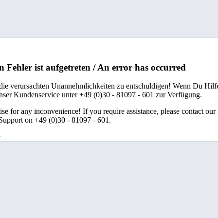
n Fehler ist aufgetreten / An error has occurred
 die verursachten Unannehmlichkeiten zu entschuldigen! Wenn Du Hilfe
unser Kundenservice unter +49 (0)30 - 81097 - 601 zur Verfügung.
se for any inconvenience! If you require assistance, please contact our
upport on +49 (0)30 - 81097 - 601.
e