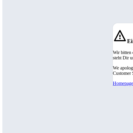
Ei
Wir bitten
steht Dir 
We apologi
Customer S
Homepag