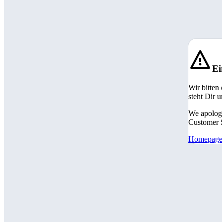
Ei
Wir bitten
steht Dir 
We apologi
Customer S
Homepag