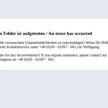
n Fehler ist aufgetreten / An error has occurred
 die verursachten Unannehmlichkeiten zu entschuldigen! Wenn Du Hilfe
unser Kundenservice unter +49 (0)30 - 81097 - 601 zur Verfügung.
se for any inconvenience! If you require assistance, please contact our
upport on +49 (0)30 - 81097 - 601.
e