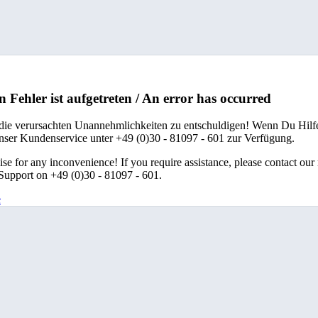
n Fehler ist aufgetreten / An error has occurred
 die verursachten Unannehmlichkeiten zu entschuldigen! Wenn Du Hilfe
unser Kundenservice unter +49 (0)30 - 81097 - 601 zur Verfügung.
se for any inconvenience! If you require assistance, please contact our
upport on +49 (0)30 - 81097 - 601.
e