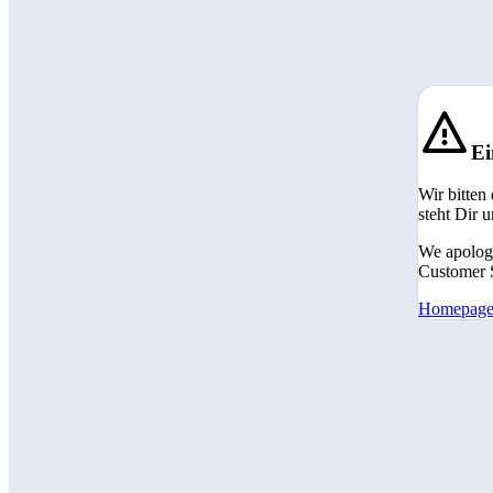
Ei
Wir bitten
steht Dir 
We apologi
Customer S
Homepag