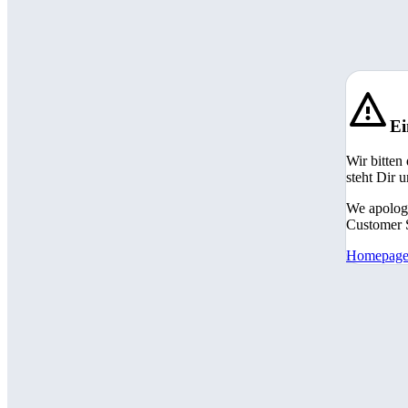
Ei
Wir bitten
steht Dir 
We apologi
Customer S
Homepag