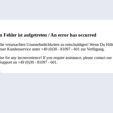
n Fehler ist aufgetreten / An error has occurred
 die verursachten Unannehmlichkeiten zu entschuldigen! Wenn Du Hilfe
unser Kundenservice unter +49 (0)30 - 81097 - 601 zur Verfügung.
se for any inconvenience! If you require assistance, please contact our
upport on +49 (0)30 - 81097 - 601.
e