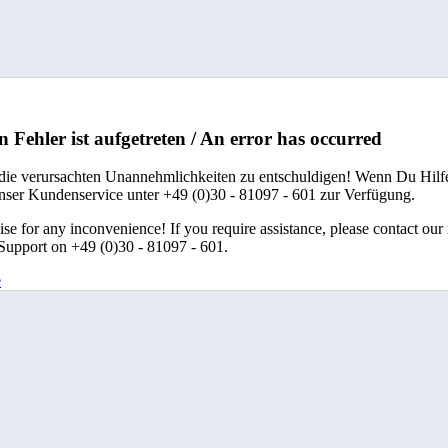
n Fehler ist aufgetreten / An error has occurred
 die verursachten Unannehmlichkeiten zu entschuldigen! Wenn Du Hilfe
unser Kundenservice unter +49 (0)30 - 81097 - 601 zur Verfügung.
se for any inconvenience! If you require assistance, please contact our
upport on +49 (0)30 - 81097 - 601.
e