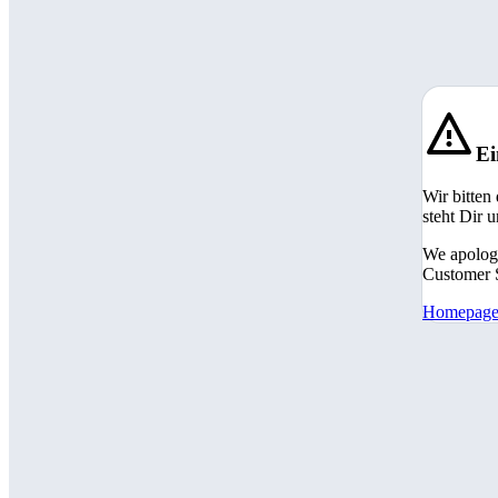
Ei
Wir bitten
steht Dir 
We apologi
Customer S
Homepag