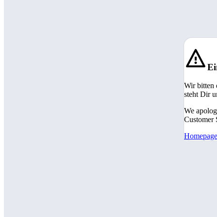
Ei
Wir bitten
steht Dir 
We apologi
Customer S
Homepag