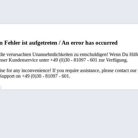
n Fehler ist aufgetreten / An error has occurred
 die verursachten Unannehmlichkeiten zu entschuldigen! Wenn Du Hilfe
unser Kundenservice unter +49 (0)30 - 81097 - 601 zur Verfügung.
se for any inconvenience! If you require assistance, please contact our
upport on +49 (0)30 - 81097 - 601.
e