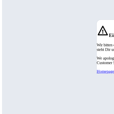
Ei
Wir bitten
steht Dir 
We apologi
Customer S
Homepag