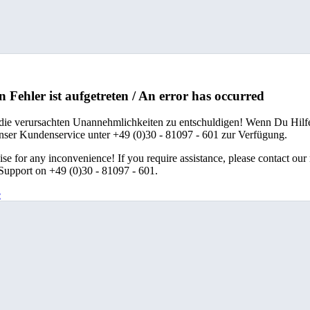
n Fehler ist aufgetreten / An error has occurred
 die verursachten Unannehmlichkeiten zu entschuldigen! Wenn Du Hilfe
unser Kundenservice unter +49 (0)30 - 81097 - 601 zur Verfügung.
se for any inconvenience! If you require assistance, please contact our
upport on +49 (0)30 - 81097 - 601.
e