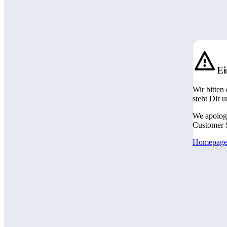
Ei
Wir bitten
steht Dir 
We apologi
Customer S
Homepag