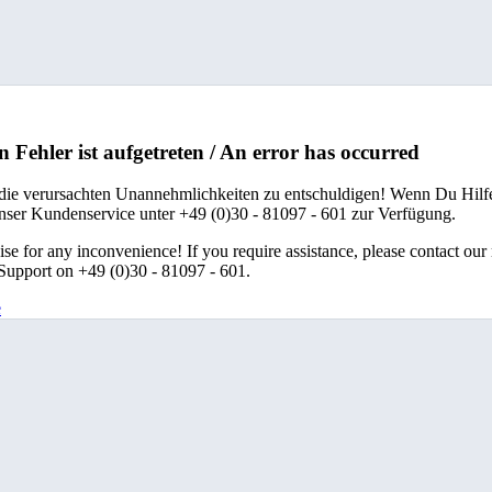
n Fehler ist aufgetreten / An error has occurred
 die verursachten Unannehmlichkeiten zu entschuldigen! Wenn Du Hilfe
unser Kundenservice unter +49 (0)30 - 81097 - 601 zur Verfügung.
se for any inconvenience! If you require assistance, please contact our
upport on +49 (0)30 - 81097 - 601.
e