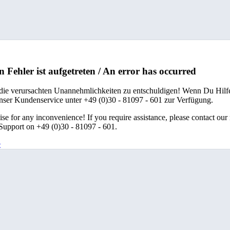
n Fehler ist aufgetreten / An error has occurred
 die verursachten Unannehmlichkeiten zu entschuldigen! Wenn Du Hilfe
unser Kundenservice unter +49 (0)30 - 81097 - 601 zur Verfügung.
se for any inconvenience! If you require assistance, please contact our
upport on +49 (0)30 - 81097 - 601.
e