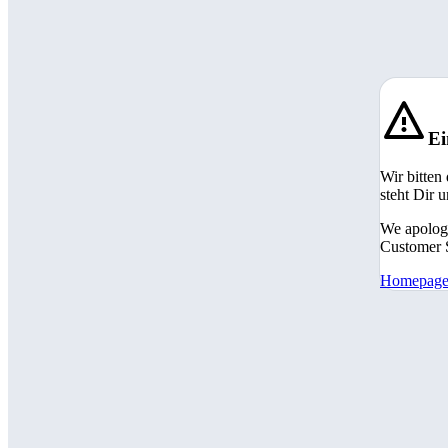
Ei
Wir bitten
steht Dir 
We apologi
Customer S
Homepag