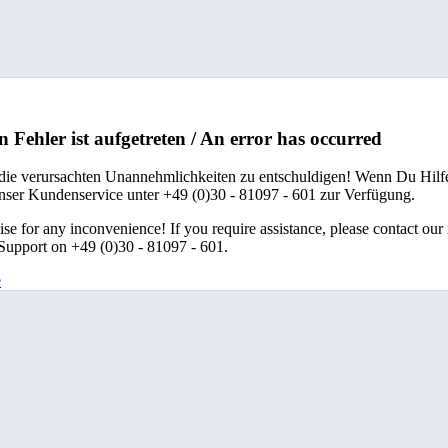
n Fehler ist aufgetreten / An error has occurred
 die verursachten Unannehmlichkeiten zu entschuldigen! Wenn Du Hilfe
unser Kundenservice unter +49 (0)30 - 81097 - 601 zur Verfügung.
se for any inconvenience! If you require assistance, please contact our
upport on +49 (0)30 - 81097 - 601.
e