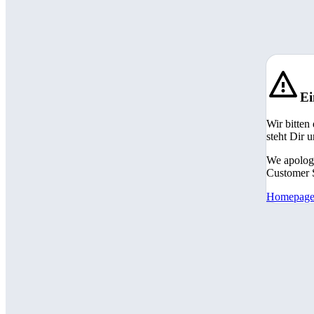
Ei
Wir bitten
steht Dir 
We apologi
Customer S
Homepag