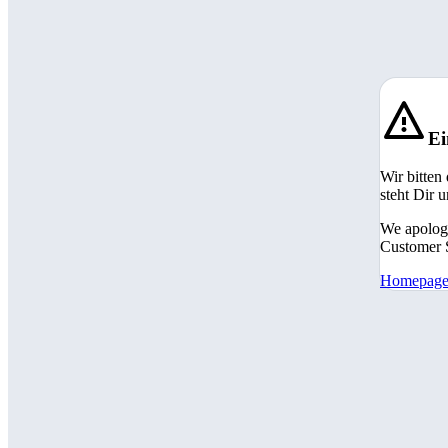
Ei
Wir bitten
steht Dir 
We apologi
Customer S
Homepag