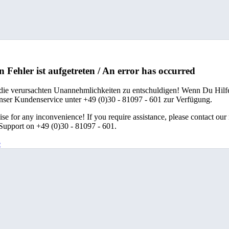
n Fehler ist aufgetreten / An error has occurred
 die verursachten Unannehmlichkeiten zu entschuldigen! Wenn Du Hilfe
unser Kundenservice unter +49 (0)30 - 81097 - 601 zur Verfügung.
se for any inconvenience! If you require assistance, please contact our
upport on +49 (0)30 - 81097 - 601.
e