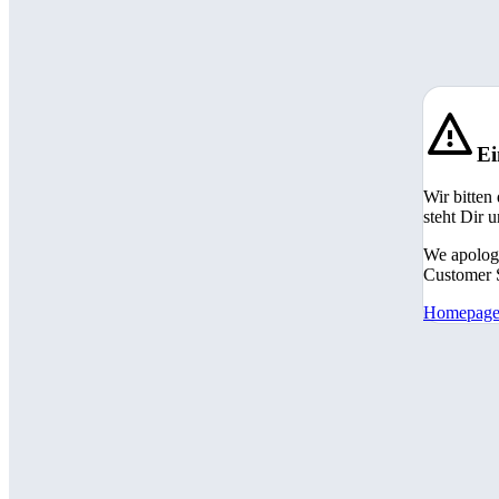
Ei
Wir bitten
steht Dir 
We apologi
Customer S
Homepag