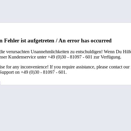
n Fehler ist aufgetreten / An error has occurred
 die verursachten Unannehmlichkeiten zu entschuldigen! Wenn Du Hilfe
unser Kundenservice unter +49 (0)30 - 81097 - 601 zur Verfügung.
se for any inconvenience! If you require assistance, please contact our
upport on +49 (0)30 - 81097 - 601.
e