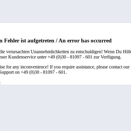
n Fehler ist aufgetreten / An error has occurred
 die verursachten Unannehmlichkeiten zu entschuldigen! Wenn Du Hilfe
unser Kundenservice unter +49 (0)30 - 81097 - 601 zur Verfügung.
se for any inconvenience! If you require assistance, please contact our
upport on +49 (0)30 - 81097 - 601.
e