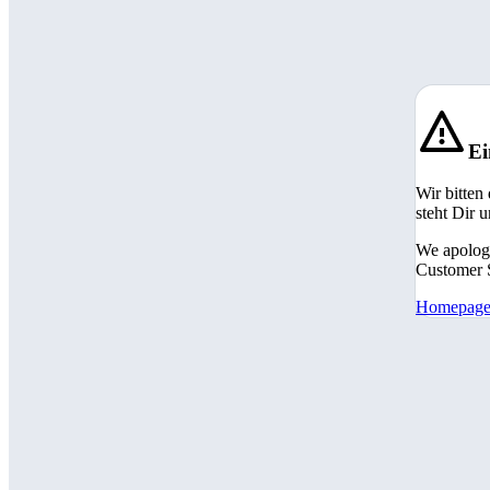
Ei
Wir bitten
steht Dir 
We apologi
Customer S
Homepag