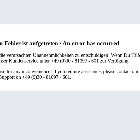
n Fehler ist aufgetreten / An error has occurred
 die verursachten Unannehmlichkeiten zu entschuldigen! Wenn Du Hilfe
unser Kundenservice unter +49 (0)30 - 81097 - 601 zur Verfügung.
se for any inconvenience! If you require assistance, please contact our
upport on +49 (0)30 - 81097 - 601.
e