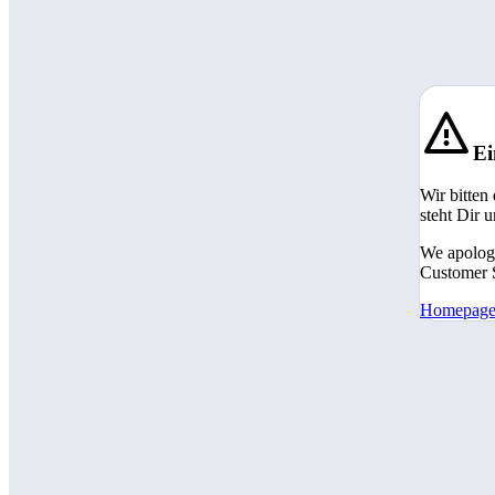
Ei
Wir bitten
steht Dir 
We apologi
Customer S
Homepag